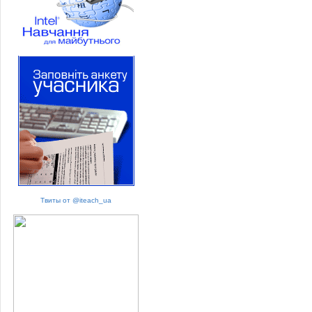
Твиты от @iteach_ua