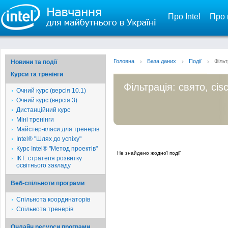
Про Intel
Про 
Головна
База даних
Події
Фільт
Новини та події
Курси та тренінги
Фільтрація: свято, cis
Очний курс (версія 10.1)
Очний курс (версія 3)
Дистанційний курс
Міні тренінги
Майстер-класи для тренерів
Intel® "Шлях до успіху"
Курс Intel® "Метод проектів"
Не знайдено жодної події
ІКТ: стратегія розвитку
освітнього закладу
Веб-спільноти програми
Спільнота координаторів
Спільнота тренерів
Онлайн ресурси програми