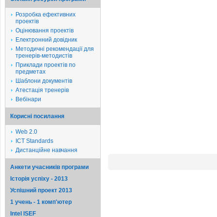
Розробка ефективних
проектів
Оцінювання проектів
Електронний довідник
Методичні рекомендації для
тренерів-методистів
Приклади проектів по
предметах
Шаблони документів
Атестація тренерів
Вебінари
Корисні посилання
Web 2.0
ICT Standards
Дистанційне навчання
Анкети учасників програми
Історія успіху - 2013
Успішний проект 2013
1 учень - 1 комп'ютер
Intel ISEF