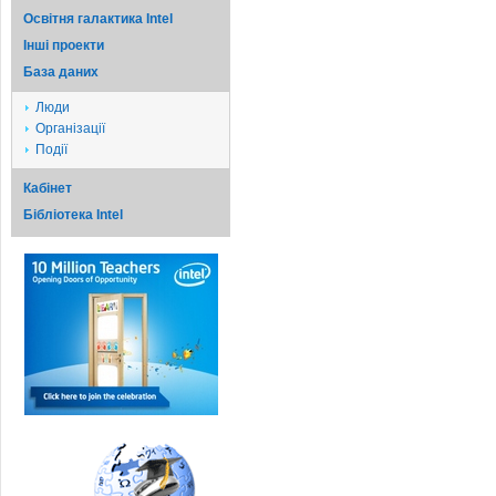
Освітня галактика Intel
Iншi проекти
База даних
Люди
Організації
Події
Кабінет
Бібліотека Intel