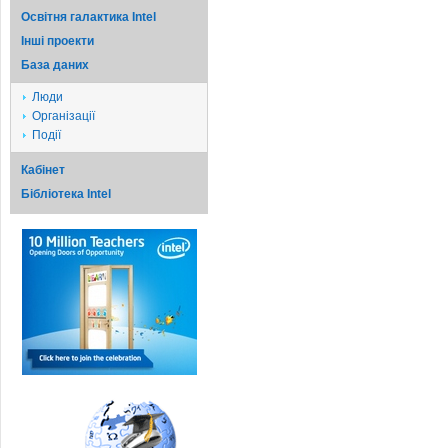
Освітня галактика Intel
Iншi проекти
База даних
Люди
Організації
Події
Кабінет
Бібліотека Intel