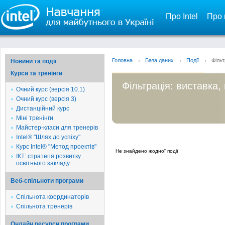
Про Intel
Про 
Головна
База даних
Події
Фільт
Новини та події
Курси та тренінги
Фільтрація: виставка,
Очний курс (версія 10.1)
Очний курс (версія 3)
Дистанційний курс
Міні тренінги
Майстер-класи для тренерів
Intel® "Шлях до успіху"
Курс Intel® "Метод проектів"
Не знайдено жодної події
ІКТ: стратегія розвитку
освітнього закладу
Веб-спільноти програми
Спільнота координаторів
Спільнота тренерів
Онлайн ресурси програми