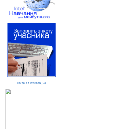
Твиты от @iteach_ua