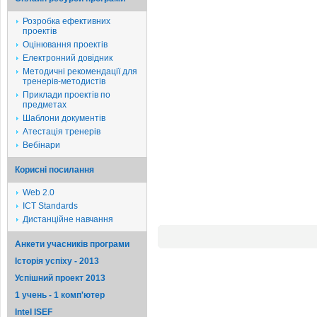
Розробка ефективних
проектів
Оцінювання проектів
Електронний довідник
Методичні рекомендації для
тренерів-методистів
Приклади проектів по
предметах
Шаблони документів
Атестація тренерів
Вебінари
Корисні посилання
Web 2.0
ICT Standards
Дистанційне навчання
Анкети учасників програми
Історія успіху - 2013
Успішний проект 2013
1 учень - 1 комп'ютер
Intel ISEF