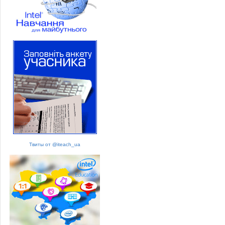
Твиты от @iteach_ua