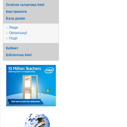
Освітня галактика Intel
Iншi проекти
База даних
Люди
Організації
Події
Кабінет
Бібліотека Intel