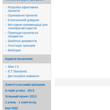
Розробка ефективних
проектів
Оцінювання проектів
Електронний довідник
Методичні рекомендації для
тренерів-методистів
Приклади проектів по
предметах
Шаблони документів
Атестація тренерів
Вебінари
Корисні посилання
Web 2.0
ICT Standards
Дистанційне навчання
Анкети учасників програми
Історія успіху - 2013
Успішний проект 2013
1 учень - 1 комп'ютер
Intel ISEF