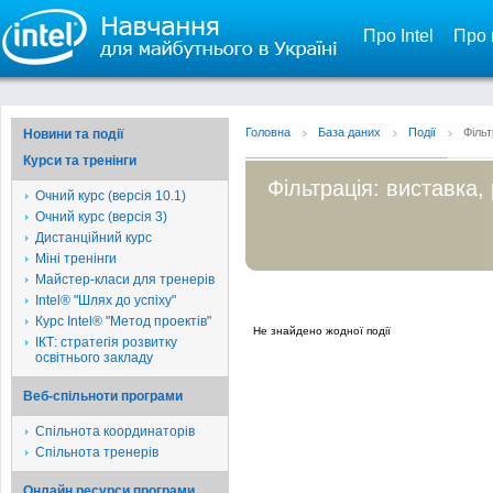
Про Intel
Про 
Головна
База даних
Події
Фільт
Новини та події
Курси та тренінги
Фільтрація: виставка,
Очний курс (версія 10.1)
Очний курс (версія 3)
Дистанційний курс
Міні тренінги
Майстер-класи для тренерів
Intel® "Шлях до успіху"
Курс Intel® "Метод проектів"
Не знайдено жодної події
ІКТ: стратегія розвитку
освітнього закладу
Веб-спільноти програми
Спільнота координаторів
Спільнота тренерів
Онлайн ресурси програми