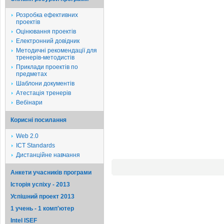
Розробка ефективних
проектів
Оцінювання проектів
Електронний довідник
Методичні рекомендації для
тренерів-методистів
Приклади проектів по
предметах
Шаблони документів
Атестація тренерів
Вебінари
Корисні посилання
Web 2.0
ICT Standards
Дистанційне навчання
Анкети учасників програми
Історія успіху - 2013
Успішний проект 2013
1 учень - 1 комп'ютер
Intel ISEF