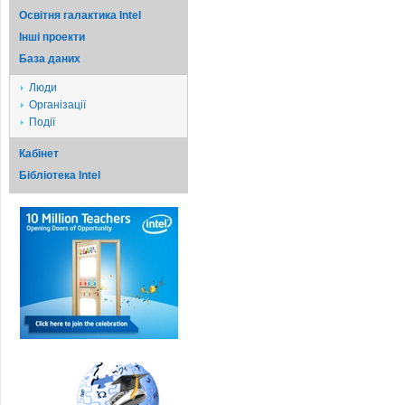
Освітня галактика Intel
Iншi проекти
База даних
Люди
Організації
Події
Кабінет
Бібліотека Intel