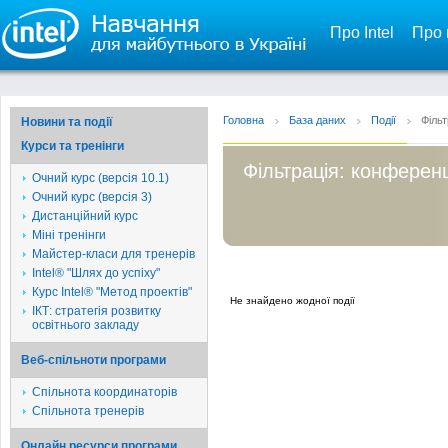
Про Intel
Про 
Головна
База даних
Події
Фільт
Новини та події
Курси та тренінги
Фільтрація: конференц
Очний курс (версія 10.1)
Очний курс (версія 3)
Дистанційний курс
Міні тренінги
Майстер-класи для тренерів
Intel® "Шлях до успіху"
Курс Intel® "Метод проектів"
Не знайдено жодної події
ІКТ: стратегія розвитку
освітнього закладу
Веб-спільноти програми
Спільнота координаторів
Спільнота тренерів
Онлайн ресурси програми