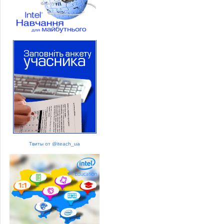
Твиты от @iteach_ua