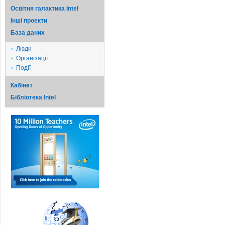
Освітня галактика Intel
Iншi проекти
База даних
Люди
Організації
Події
Кабінет
Бібліотека Intel