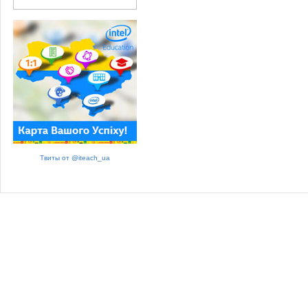
Твиты от @iteach_ua