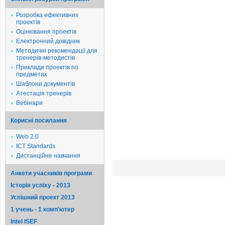
Розробка ефективних
проектів
Оцінювання проектів
Електронний довідник
Методичні рекомендації для
тренерів-методистів
Приклади проектів по
предметах
Шаблони документів
Атестація тренерів
Вебінари
Корисні посилання
Web 2.0
ICT Standards
Дистанційне навчання
Анкети учасників програми
Історія успіху - 2013
Успішний проект 2013
1 учень - 1 комп'ютер
Intel ISEF