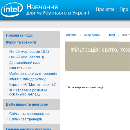
Про Intel
Про 
Головна
База даних
Події
Фільт
Новини та події
Курси та тренінги
Фільтрація: свято, тех
Очний курс (версія 10.1)
Очний курс (версія 3)
Дистанційний курс
Міні тренінги
Майстер-класи для тренерів
Intel® "Шлях до успіху"
Курс Intel® "Метод проектів"
Не знайдено жодної події
ІКТ: стратегія розвитку
освітнього закладу
Веб-спільноти програми
Спільнота координаторів
Спільнота тренерів
Онлайн ресурси програми