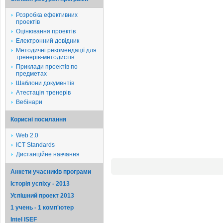
Розробка ефективних
проектів
Оцінювання проектів
Електронний довідник
Методичні рекомендації для
тренерів-методистів
Приклади проектів по
предметах
Шаблони документів
Атестація тренерів
Вебінари
Корисні посилання
Web 2.0
ICT Standards
Дистанційне навчання
Анкети учасників програми
Історія успіху - 2013
Успішний проект 2013
1 учень - 1 комп'ютер
Intel ISEF