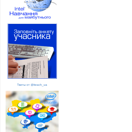
Твиты от @iteach_ua