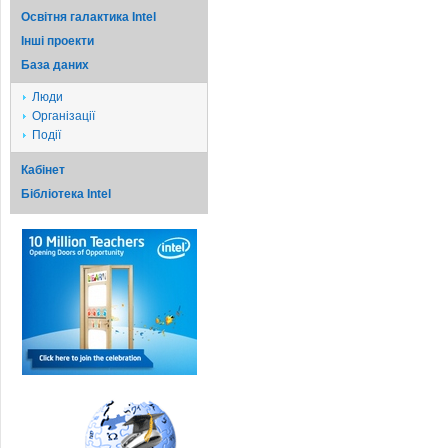
Освітня галактика Intel
Iншi проекти
База даних
Люди
Організації
Події
Кабінет
Бібліотека Intel