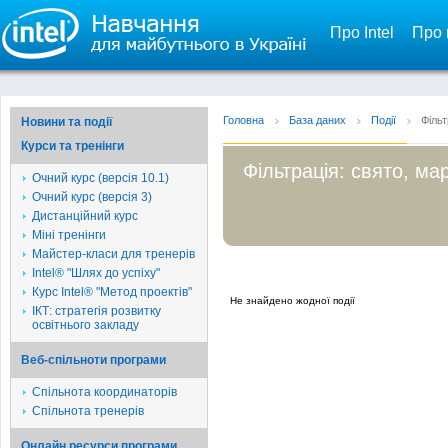
Про Intel
Про 
Головна
База даних
Події
Фільт
Новини та події
Курси та тренінги
Фільтрація: свято, мар
Очний курс (версія 10.1)
Очний курс (версія 3)
Дистанційний курс
Міні тренінги
Майстер-класи для тренерів
Intel® "Шлях до успіху"
Курс Intel® "Метод проектів"
Не знайдено жодної події
ІКТ: стратегія розвитку
освітнього закладу
Веб-спільноти програми
Спільнота координаторів
Спільнота тренерів
Онлайн ресурси програми