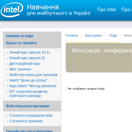
Про Intel
Про 
Головна
База даних
Події
Фільт
Новини та події
Курси та тренінги
Фільтрація: конференц
Очний курс (версія 10.1)
Очний курс (версія 3)
Дистанційний курс
Міні тренінги
Майстер-класи для тренерів
Intel® "Шлях до успіху"
Курс Intel® "Метод проектів"
Не знайдено жодної події
ІКТ: стратегія розвитку
освітнього закладу
Веб-спільноти програми
Спільнота координаторів
Спільнота тренерів
Онлайн ресурси програми