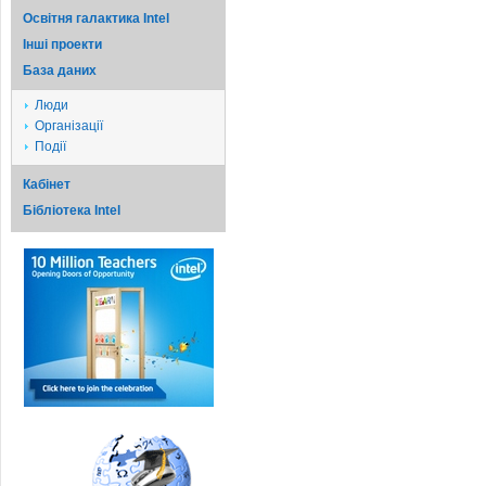
Освітня галактика Intel
Iншi проекти
База даних
Люди
Організації
Події
Кабінет
Бібліотека Intel