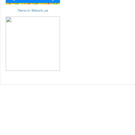
Твиты от @iteach_ua