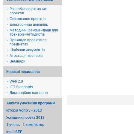
Розробка ефективних
проектів
Оцінювання проектів
Електронний довідник
Методичні рекомендації для
тренерів-методистів
Приклади проектів по
предметах
Шаблони документів
Атестація тренерів
Вебінари
Корисні посилання
Web 2.0
ICT Standards
Дистанційне навчання
Анкети учасників програми
Історія успіху - 2013
Успішний проект 2013
1 учень - 1 комп'ютер
Intel ISEF