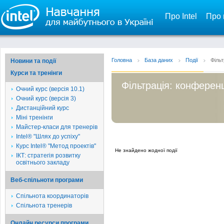
Про Intel
Про 
Головна
База даних
Події
Фільт
Новини та події
Курси та тренінги
Фільтрація: конференц
Очний курс (версія 10.1)
Очний курс (версія 3)
Дистанційний курс
Міні тренінги
Майстер-класи для тренерів
Intel® "Шлях до успіху"
Курс Intel® "Метод проектів"
Не знайдено жодної події
ІКТ: стратегія розвитку
освітнього закладу
Веб-спільноти програми
Спільнота координаторів
Спільнота тренерів
Онлайн ресурси програми