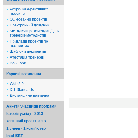
Розробка ефективних
проектів
Оцінювання проектів
Електронний довідник
Методичні рекомендації для
тренерів-методистів
Приклади проектів по
предметах
Шаблони документів
Атестація тренерів
Вебінари
Корисні посилання
Web 2.0
ICT Standards
Дистанційне навчання
Анкети учасників програми
Історія успіху - 2013
Успішний проект 2013
1 учень - 1 комп'ютер
Intel ISEF