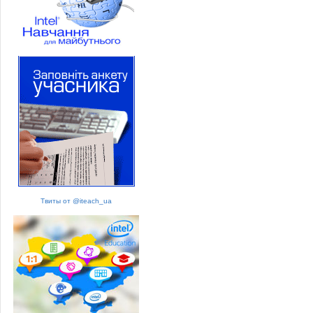
Твиты от @iteach_ua