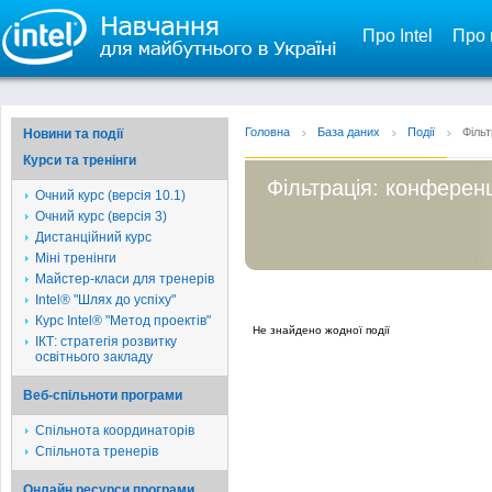
Про Intel
Про 
Головна
База даних
Події
Фільт
Новини та події
Курси та тренінги
Фільтрація: конференц
Очний курс (версія 10.1)
Очний курс (версія 3)
Дистанційний курс
Міні тренінги
Майстер-класи для тренерів
Intel® "Шлях до успіху"
Курс Intel® "Метод проектів"
Не знайдено жодної події
ІКТ: стратегія розвитку
освітнього закладу
Веб-спільноти програми
Спільнота координаторів
Спільнота тренерів
Онлайн ресурси програми