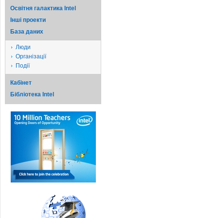
Освітня галактика Intel
Iншi проекти
База даних
Люди
Організації
Події
Кабінет
Бібліотека Intel