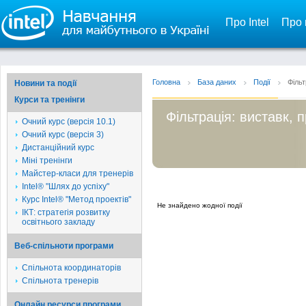
Про Intel
Про 
Головна
База даних
Події
Фільт
Новини та події
Курси та тренінги
Фільтрація: виставк, 
Очний курс (версія 10.1)
Очний курс (версія 3)
Дистанційний курс
Міні тренінги
Майстер-класи для тренерів
Intel® "Шлях до успіху"
Курс Intel® "Метод проектів"
Не знайдено жодної події
ІКТ: стратегія розвитку
освітнього закладу
Веб-спільноти програми
Спільнота координаторів
Спільнота тренерів
Онлайн ресурси програми