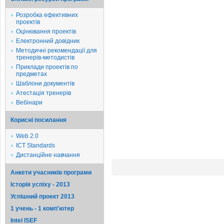
Розробка ефективних
проектів
Оцінювання проектів
Електронний довідник
Методичні рекомендації для
тренерів-методистів
Приклади проектів по
предметах
Шаблони документів
Атестація тренерів
Вебінари
Корисні посилання
Web 2.0
ICT Standards
Дистанційне навчання
Анкети учасників програми
Історія успіху - 2013
Успішний проект 2013
1 учень - 1 комп'ютер
Intel ISEF