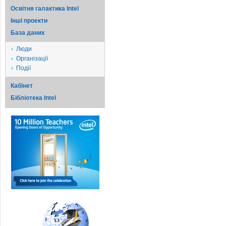
Освітня галактика Intel
Iншi проекти
База даних
Люди
Організації
Події
Кабінет
Бібліотека Intel