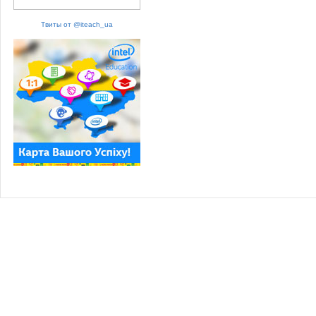
Твиты от @iteach_ua